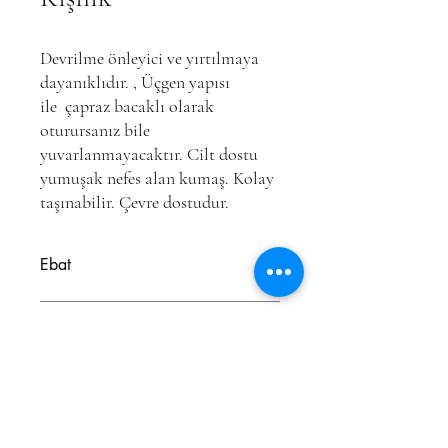
Devrilme önleyici ve yırtılmaya
dayanıklıdır. , Üçgen yapısı
ile çapraz bacaklı olarak
oturursanız bile
yuvarlanmayacaktır. Cilt dostu
yumuşak nefes alan kumaş. Kolay
taşınabilir. Çevre dostudur.
Ebat
4000x4000 cm
Ağırlık
Barkod
8697970612290