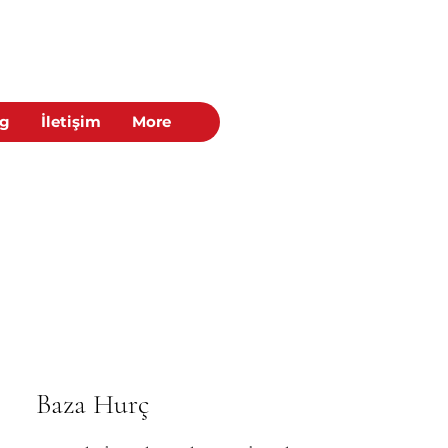
og
İletişim
More
Baza Hurç