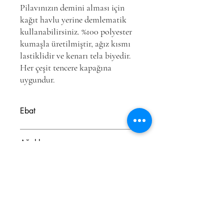
Pilavınızın demini alması için
kağıt havlu yerine demlematik
kullanabilirsiniz. %100 polyester
kumaşla üretilmiştir, ağız kısmı
lastiklidir ve kenarı tela biyedir.
Her çeşit tencere kapağına
uygundur.
Ebat
33x33 cm
Ağırlık
29 gr.
Barkod
8697970610692