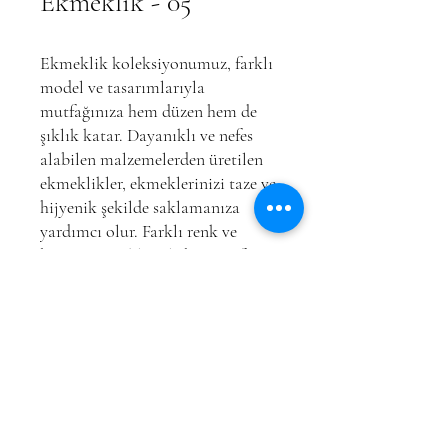
Ekmeklik - 05
Ekmeklik koleksiyonumuz, farklı
model ve tasarımlarıyla
mutfağınıza hem düzen hem de
şıklık katar. Dayanıklı ve nefes
alabilen malzemelerden üretilen
ekmeklikler, ekmeklerinizi taze ve
hijyenik şekilde saklamanıza
yardımcı olur. Farklı renk ve
boyut seçenekleriyle her mutfağa
uyum sağlayan bu ürünler,
işlevsellikleriyle pratik kullanım
sunar.