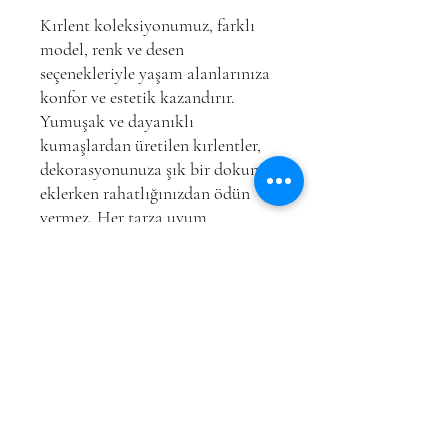
Kırlent koleksiyonumuz, farklı
model, renk ve desen
seçenekleriyle yaşam alanlarınıza
konfor ve estetik kazandırır.
Yumuşak ve dayanıklı
kumaşlardan üretilen kırlentler,
dekorasyonunuza şık bir dokunuş
eklerken rahatlığınızdan ödün
vermez. Her tarza uyum
sağlayacak tasarımlarla, evinize
sıcak ve davetkar bir atmosfer
katın.
Copyright © 2024
Bednes