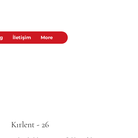
og
İletişim
More
Kırlent - 26