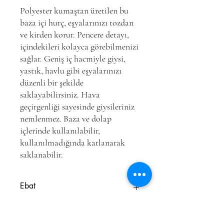
Polyester kumaştan üretilen bu
baza içi hurç, eşyalarınızı tozdan
ve kirden korur. Pencere detayı,
içindekileri kolayca görebilmenizi
sağlar. Geniş iç hacmiyle giysi,
yastık, havlu gibi eşyalarınızı
düzenli bir şekilde
saklayabilirsiniz. Hava
geçirgenliği sayesinde giysileriniz
nemlenmez. Baza ve dolap
içlerinde kullanılabilir,
kullanılmadığında katlanarak
saklanabilir.
Ebat
74x46x46 cm
Ağırlık