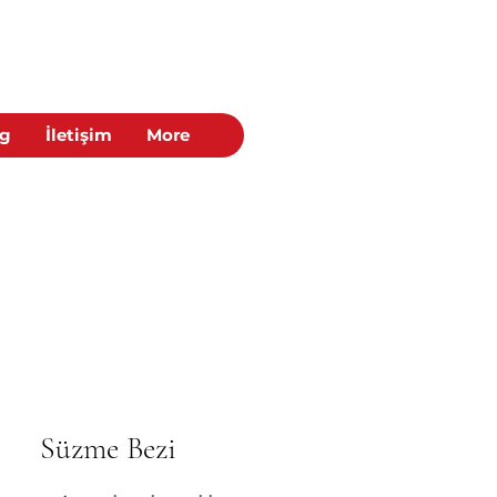
og
İletişim
More
Süzme Bezi